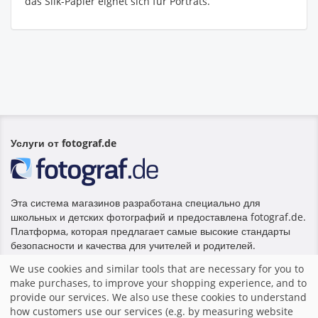
das Silk-Papier eignet sich für Porträts.
Услуги от fotograf.de
Эта система магазинов разработана специально для
школьных и детских фотографий и предоставлена fotograf.de.
Платформа, которая предлагает самые высокие стандарты
безопасности и качества для учителей и родителей.
We use cookies and similar tools that are necessary for you to
make purchases, to improve your shopping experience, and to
Главная
|
Выходные данные
|
Правила и условия
|
Система
provide our services. We also use these cookies to understand
магазинов fotograf.de
|
how customers use our services (e.g. by measuring website